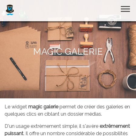
Accueil
MAGIC GALERIE
Plugin
Visual Wizard
Démo en ligne
Le widget
magic galerie
permet de créer des galeries en
quelques clics en ciblant un dossier médias.
Thème
D'un usage extrèmement simple, il s'avère
extrêmement
puissant
. Il offre un nombre considérable de possibilités