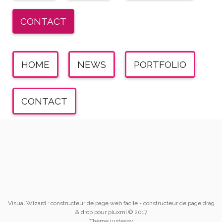
CONTACT
HOME
NEWS
PORTFOLIO
CONTACT
Visual Wizard : constructeur de page web facile
- constructeur de page drag
& drop pour pluxml © 2017
Thème justeasy