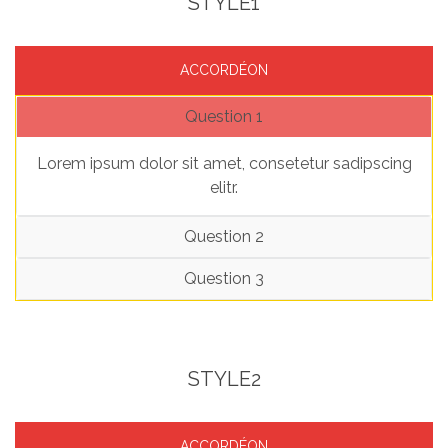
STYLE1
Thème gratuit
ACCORDÉON
Docs
Question 1
Contact
Lorem ipsum dolor sit amet, consetetur sadipscing
elitr.
Blog
Question 2
Question 3
STYLE2
ACCORDÉON